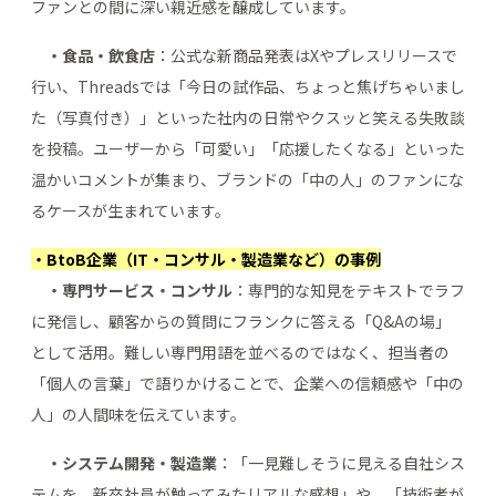
ファンとの間に深い親近感を醸成しています。
・食品・飲食店
：公式な新商品発表はXやプレスリリースで
行い、Threadsでは「今日の試作品、ちょっと焦げちゃいまし
た（写真付き）」といった社内の日常やクスッと笑える失敗談
を投稿。ユーザーから「可愛い」「応援したくなる」といった
温かいコメントが集まり、ブランドの「中の人」のファンにな
るケースが生まれています。
・BtoB企業（IT・コンサル・製造業など）の事例
・専門サービス・コンサル
：専門的な知見をテキストでラフ
に発信し、顧客からの質問にフランクに答える「Q&Aの場」
として活用。難しい専門用語を並べるのではなく、担当者の
「個人の言葉」で語りかけることで、企業への信頼感や「中の
人」の人間味を伝えています。
・システム開発・製造業
：「一見難しそうに見える自社シス
テムを、新卒社員が触ってみたリアルな感想」や、「技術者が