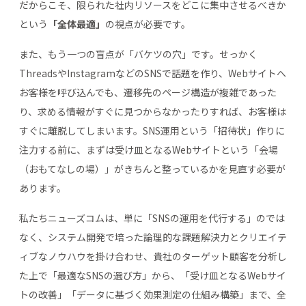
だからこそ、限られた社内リソースをどこに集中させるべきか
という
「全体最適」
の視点が必要です。
また、もう一つの盲点が「バケツの穴」です。せっかく
ThreadsやInstagramなどのSNSで話題を作り、Webサイトへ
お客様を呼び込んでも、遷移先のページ構造が複雑であった
り、求める情報がすぐに見つからなかったりすれば、お客様は
すぐに離脱してしまいます。SNS運用という「招待状」作りに
注力する前に、まずは受け皿となるWebサイトという「会場
（おもてなしの場）」がきちんと整っているかを見直す必要が
あります。
私たちニューズコムは、単に「SNSの運用を代行する」のでは
なく、システム開発で培った論理的な課題解決力とクリエイテ
ィブなノウハウを掛け合わせ、貴社のターゲット顧客を分析し
た上で「最適なSNSの選び方」から、「受け皿となるWebサイ
トの改善」「データに基づく効果測定の仕組み構築」まで、全