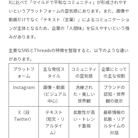
Xに比べて「マイルドで平和なコミュニティ」が形成されやす
いというプラットフォームの空気感にあります。また、画像や
動画だけでなく「テキスト（言葉）」によるコミュニケーショ
ンが主体となるため、企業の「人間味」を伝えやすいという強
みがあります。
主要なSNSとThreadsの特徴を整理すると、以下のような違い
があります。
プラットフ
主な発信ス
コミュニティ
企業にとって
ォーム
タイル
の空気感
の主な役割
Instagram
画像・動画
洗練され
ブランドの
（ビジュアル
た・美しい
認知・世界
中心）
世界観
観の提示
X（旧
テキスト
拡散性が高
最新情報の
Twitter）
（短文・リ
い・トレン
拡散・リア
アルタイ
ド重視
ルタイムの
ム）
対話