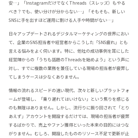
安…」「InstagramだけでなくThreads（スレッズ）もやる
べき？でも、使い分けが分からない…」「そもそも、新しい
SNSに手を出すほど運用に割ける人手や時間がない…」
日々アップデートされるデジタルマーケティングの世界におい
て、企業のSNS担当者や経営者からこうした「SNS疲れ」とも
言える悩みをよく伺います。特に、他社の成功事例を耳にした
経営陣からの「うちも話題のThreadsを始めよう」という声に
対し、すでに複数の業務を兼任している現場の担当者が疲弊し
てしまうケースは少なくありません。
情報の流れるスピードの速い現代、次々と新しいプラットフォ
ームが登場し、「乗り遅れてはいけない」という焦りを感じる
のも無理はありません。しかし、流行りに振り回されて「とり
あえず」アカウントを開設するだけでは、現場の担当者が疲弊
するばかりで、売上やファン獲得といった本来の目的にはつな
がりません。むしろ、開設したもののリソース不足で更新が止