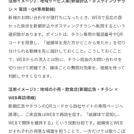
活用イメージ2：地域サービス業(新聞折込・ポスティングチラ
シ × 電話・QR専用動線)
新規のお問い合わせが頭打ちになったとき、WEBで反応の良
かった訴求を新聞折込やポスティングチラシへ転用するという
選択肢があります。ポイントは、チラシ専用の電話番号やQR
コードを用意し、「紙媒体を見た方がどこから来たか」を切り
分けられる動線を先に設計しておくこと。こうしておくこと
で、WEBからの流入とは別に、チラシ経由のお問い合わせを
切り分けて把握でき、媒体ごとの費用対効果を、根拠を持って
判断しやすくなります。
活用イメージ3：地域の小売・飲食店(新聞広告・チラシ ×
WEB再訪導線)
新聞広告やチラシのQRコードから自社サイトの専用ページへ
誘導し、ご来店後はWEBで再訪を促す。「紙媒体で認知し、
WEBで関係を維持する」という役割分担です。紙媒体とWEB
がそれぞれの得意な場面を担うことで、一方だけでは取りこぼ