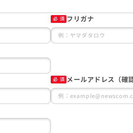
フリガナ
必 須
メールアドレス（確
必 須