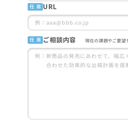
URL
任 意
ご相談内容
任 意
現在の課題やご要望