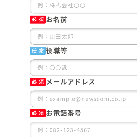
お名前
必 須
役職等
任 意
メールアドレス
必 須
お電話番号
必 須