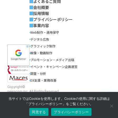
よくあるご質問
会社概要
採用情報
プライバシーポリシー
事業内容
Web制作・運用保守
デジタル広告
グラフィック制作
映像・動画制作
プロモーション・メディア出稿
イベント・キャンペーン企画運営
調査・分析
DX支援・業務改善
Copyright©
newscom inc. All Rights Reserved.
当サイトではCookieを使用します。Cookieの使用に関する詳細は
T
「プライバシーポリシー」をご覧ください。
A
同意する
プライバシーポリシー
開