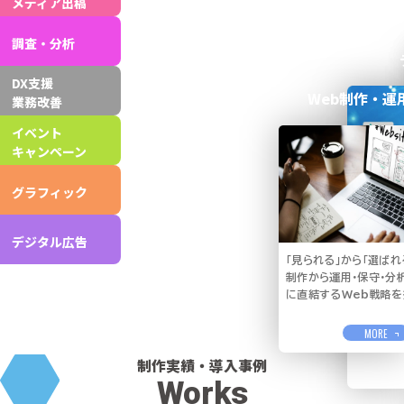
メディア出稿
調査・分析
DX支援
Web制作・運
業務改善
イベント
キャンペーン
グラフィック
狙うター
SNSや
デジタル広告
分析で成
「見られる」から「選ばれ
制作から運用・保守・分
に直結するWeb戦略を
企画から
まで一貫
ブランド
MORE
象付けま
制作実績・導入事例
Works