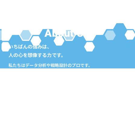
ニューズコムの強み
About US
いちばんの強みは、
人の心を想像する力です。
私たちはデータ分析や戦略設計のプロです。
けれど、それだけでは人の心は動きません。
貴社のチームが、何を大切にしているのか。
その先にいるお客様が、何を求めているのか。
両者の心に深く寄り添うことから、
私たちの仕事は始まります。
まずは、雑談からでも
貴社の熱い想いをお聞かせください。