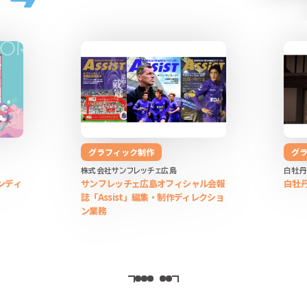
グラフィック制作
グ
株式会社サンフレッチェ広島
白牡丹
ンディ
サンフレッチェ広島オフィシャル会報
白牡
誌「Assist」編集・制作ディレクショ
ン業務