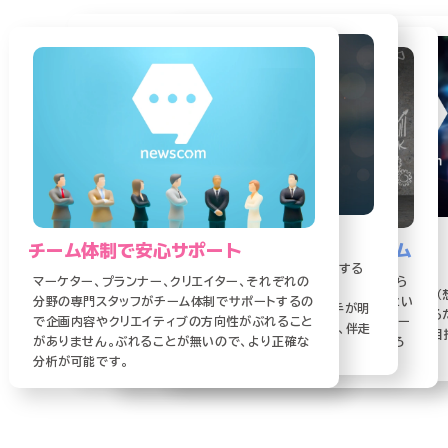
伴走支援で成果を導きます
想像力×創造力で
チーム体制で安心サポート
困ったら、悩んだら、ニューズコム
事業の成長を促進
企画・実行・分析・報告まで一連の流れで伴走する
マーケター、プランナー、クリエイター、それぞれの
やりたいことはハッキリしているのに、方法が解ら
ので
事業の目的を達成するための”道筋”を立てる（
分野の専門スタッフがチーム体制でサポートするの
ない、上手くいかないなどの悩みを抱えているとい
やりっぱなしで終わることがなく、次に打つ手が明
像力）だけでなく、メッセージを印象的に届ける
で企画内容やクリエイティブの方向性がぶれること
うことはありませんか？より複雑・高度化するマー
確になります。単発でのご依頼も可能ですが、伴走
めの”アイデア”（創造力）でより大きな成果を目
がありません。ぶれることが無いので、より正確な
ケティング業界において気軽に相談できるところ
することでより高い成果に到達できます。
します。
分析が可能です。
はない？そんなときはニューズコム。